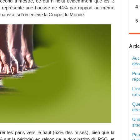
second trimestre, ce qui n’inclut évidemment que les 3
4
a représente une hausse de 44% par rapport au même
e hausse si l’on enlève la Coupe du Monde.
5
Artic
Auc
déc
Peu
répo
L’in
rafr
Que
déc
Unib
site
irer les paris vers le haut (63% des mises), bien que la
Pour
% sur la période) en raison de la domination du PSG, et