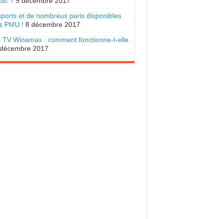
lic ?
9 décembre 2017
sports et de nombreux paris disponibles
z PMU !
8 décembre 2017
e TV Winamax : comment fonctionne-t-elle
 décembre 2017