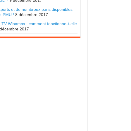
lic ?
9 décembre 2017
sports et de nombreux paris disponibles
z PMU !
8 décembre 2017
e TV Winamax : comment fonctionne-t-elle
 décembre 2017