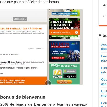
t-ce que pour bénéficier de ces bonus.
4
5
Artic
Auc
déc
Peu
répo
L’in
rafr
Que
déc
Unib
site
e bonus de bienvenue
Pour
e 250€ de bonus de bienvenue
à tous les nouveaux