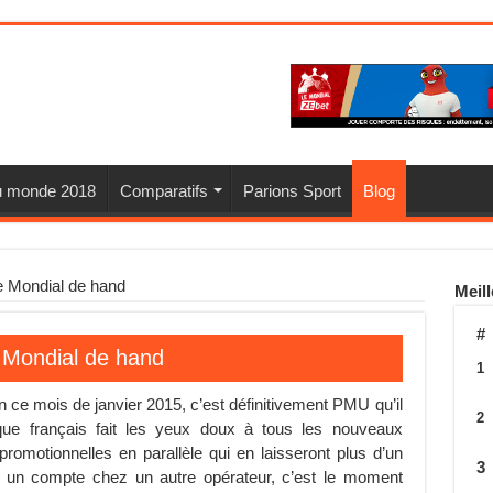
u monde 2018
Comparatifs
Parions Sport
Blog
e Mondial de hand
Meill
#
 Mondial de hand
1
 ce mois de janvier 2015, c’est définitivement PMU qu’il
2
ique français fait les yeux doux à tous les nouveaux
promotionnelles en parallèle qui en laisseront plus d’un
3
 un compte chez un autre opérateur, c’est le moment