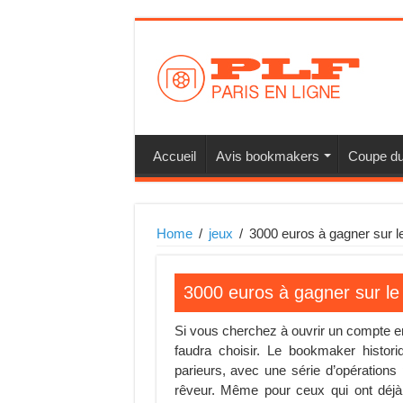
Accueil
Avis bookmakers
Coupe d
Home
/
jeux
/
3000 euros à gagner sur l
3000 euros à gagner sur le
Si vous cherchez à ouvrir un compte en
faudra choisir. Le bookmaker histor
parieurs, avec une série d’opérations 
rêveur. Même pour ceux qui ont déjà