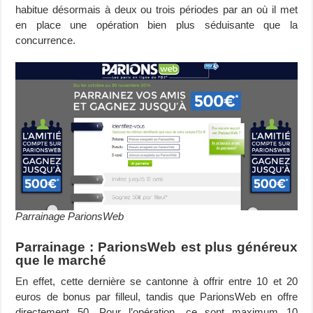
habitue désormais à deux ou trois périodes par an où il met
en place une opération bien plus séduisante que la
concurrence.
Parrainage ParionsWeb
Parrainage : ParionsWeb est plus généreux
que le marché
En effet, cette dernière se cantonne à offrir entre 10 et 20
euros de bonus par filleul, tandis que ParionsWeb en offre
directement 50. Pour l’opération, ce sont maximum 10