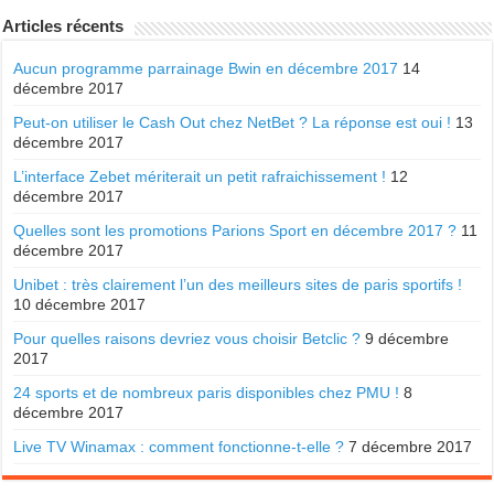
Articles récents
Aucun programme parrainage Bwin en décembre 2017
14
décembre 2017
Peut-on utiliser le Cash Out chez NetBet ? La réponse est oui !
13
décembre 2017
L’interface Zebet mériterait un petit rafraichissement !
12
décembre 2017
Quelles sont les promotions Parions Sport en décembre 2017 ?
11
décembre 2017
Unibet : très clairement l’un des meilleurs sites de paris sportifs !
10 décembre 2017
Pour quelles raisons devriez vous choisir Betclic ?
9 décembre
2017
24 sports et de nombreux paris disponibles chez PMU !
8
décembre 2017
Live TV Winamax : comment fonctionne-t-elle ?
7 décembre 2017