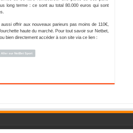
lus long terme : ce sont au total 80.000 euros qui sont
s.
 aussi offrir aux nouveaux parieurs pas moins de 110€,
fourchette haute du marché. Pour tout savoir sur Netbet,
 ou bien directement accéder à son site via ce lien :
Aller sur NetBet Sport