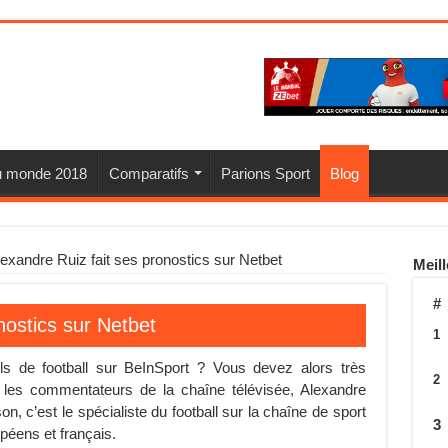
u monde 2018
Comparatifs
Parions Sport
Blog
exandre Ruiz fait ses pronostics sur Netbet
Meill
#
nostics sur Netbet
1
ls de football sur BeInSport ? Vous devez alors très
2
 les commentateurs de la chaîne télévisée, Alexandre
n, c’est le spécialiste du football sur la chaîne de sport
3
péens et français.