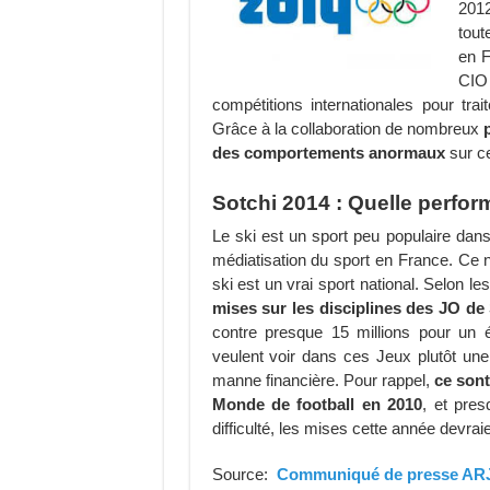
2012
tout
en F
CIO
compétitions internationales pour trai
Grâce à la collaboration de nombreux
des comportements anormaux
sur ce
Sotchi 2014 : Quelle perfo
Le ski est un sport peu populaire dan
médiatisation du sport en France. Ce n
ski est un vrai sport national. Selon l
mises sur les disciplines des JO de 
contre presque 15 millions pour u
veulent voir dans ces Jeux plutôt une 
manne financière. Pour rappel,
ce sont
Monde de football en 2010
, et pre
difficulté, les mises cette année devra
Source:
Communiqué de presse AR