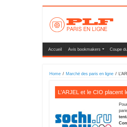
Accueil
Avis bookmakers
Coupe d
Home
/
Marché des paris en ligne
/
L’AR
L’ARJEL et le CIO placent l
Pou
pari
tent
Com