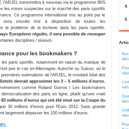
, l’ARJEL transmettra à nouveau via le programme IBIS
4
es les mises suspectes sur le marché des paris sportifs
rance. Ce programme international mis au point par le
5
 sera ensuite mis à disposition de toutes les
ter le problème de la tricherie dans les paris sportifs.
pays Européens régulés, il sera possible de recouper
rtaines disciplines / skieurs.
Artic
rmance pour les bookmakers ?
Auc
déc
s les paris sportifs, notamment en raison du manque de
Peu
’est pas le cas en Allemagne, Autriche ou Suisse, où le
répo
es premières estimations de l’ARJEL, le montant total des
Sotchi devrait approximer les 3 – 5 millions d’euros
,
L’in
rafr
n événement comme Roland Garros ! Les bookmakers
démocratisation des paris en ligne, plutôt qu’une vraie
Que
 83 millions d’euros qui ont été misé sur la Coupe du
déc
sque 30 millions d’euros pour l’Euro 2012. Sans grande
Unib
ient largement dépasser les 100 millions d’euros.
site
Pour
JEL