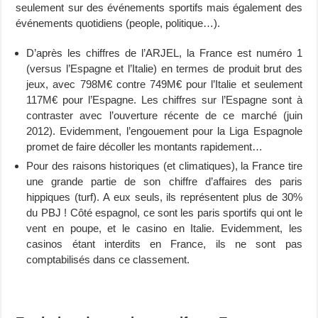
seulement sur des événements sportifs mais également des
événements quotidiens (people, politique…).
D’après les chiffres de l’ARJEL, la France est numéro 1
(versus l’Espagne et l’Italie) en termes de produit brut des
jeux, avec 798M€ contre 749M€ pour l’Italie et seulement
117M€ pour l’Espagne. Les chiffres sur l’Espagne sont à
contraster avec l’ouverture récente de ce marché (juin
2012). Evidemment, l’engouement pour la Liga Espagnole
promet de faire décoller les montants rapidement…
Pour des raisons historiques (et climatiques), la France tire
une grande partie de son chiffre d’affaires des paris
hippiques (turf). A eux seuls, ils représentent plus de 30%
du PBJ ! Côté espagnol, ce sont les paris sportifs qui ont le
vent en poupe, et le casino en Italie. Evidemment, les
casinos étant interdits en France, ils ne sont pas
comptabilisés dans ce classement.