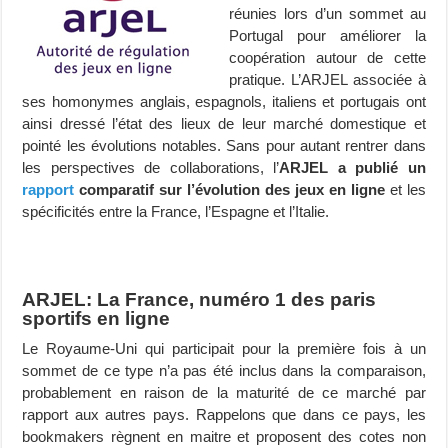
réunies lors d’un sommet au
Portugal pour améliorer la
coopération autour de cette
pratique. L’ARJEL associée à
ses homonymes anglais, espagnols, italiens et portugais ont
ainsi dressé l’état des lieux de leur marché domestique et
pointé les évolutions notables. Sans pour autant rentrer dans
les perspectives de collaborations, l’
ARJEL a publié un
rapport
comparatif sur l’évolution des jeux en ligne
et les
spécificités entre la France, l’Espagne et l’Italie.
ARJEL: La France, numéro 1 des paris
sportifs en ligne
Le Royaume-Uni qui participait pour la première fois à un
sommet de ce type n’a pas été inclus dans la comparaison,
probablement en raison de la maturité de ce marché par
rapport aux autres pays. Rappelons que dans ce pays, les
bookmakers règnent en maitre et proposent des cotes non