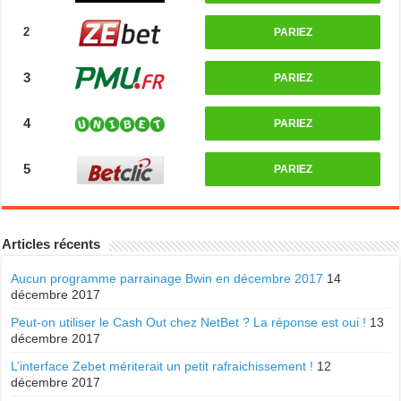
2
PARIEZ
3
PARIEZ
4
PARIEZ
5
PARIEZ
Articles récents
Aucun programme parrainage Bwin en décembre 2017
14
décembre 2017
Peut-on utiliser le Cash Out chez NetBet ? La réponse est oui !
13
décembre 2017
L’interface Zebet mériterait un petit rafraichissement !
12
décembre 2017