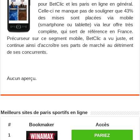
pour BetClic et les paris en ligne en général.
Celle-ci ne manque pas de souligner que 43%
des mises sont placées via mobile
(smartphone ou tablette) via leur offre très
complète, qui sert de référence en France.
Précurseur sur ce segment mobile, BetClic a vu juste, et
continue ainsi d’accroître ses parts de marché au détriment
de ses concurrents.
Aucun aperçu.
Meilleurs sites de paris sportifs en ligne
#
Bookmaker
Accès
1
PARIEZ