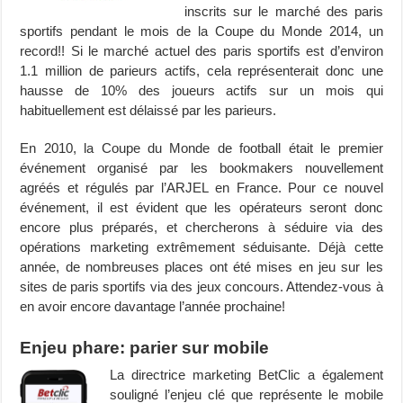
inscrits sur le marché des paris
sportifs pendant le mois de la Coupe du Monde 2014, un
record!! Si le marché actuel des paris sportifs est d’environ
1.1 million de parieurs actifs, cela représenterait donc une
hausse de 10% des joueurs actifs sur un mois qui
habituellement est délaissé par les parieurs.
En 2010, la Coupe du Monde de football était le premier
événement organisé par les bookmakers nouvellement
agréés et régulés par l’ARJEL en France. Pour ce nouvel
événement, il est évident que les opérateurs seront donc
encore plus préparés, et chercherons à séduire via des
opérations marketing extrêmement séduisante. Déjà cette
année, de nombreuses places ont été mises en jeu sur les
sites de paris sportifs via des jeux concours. Attendez-vous à
en avoir encore davantage l’année prochaine!
Enjeu phare: parier sur mobile
La directrice marketing BetClic a également
souligné l’enjeu clé que représente le mobile