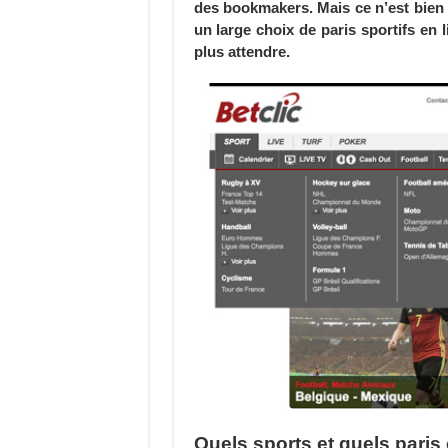
des bookmakers. Mais ce n’est bien 
un large choix de paris sportifs en 
plus attendre.
Quels sports et quels paris 