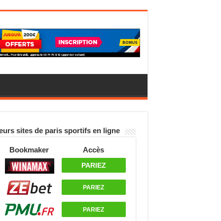
eurs sites de paris sportifs en ligne
Bookmaker
Accès
PARIEZ
PARIEZ
PARIEZ