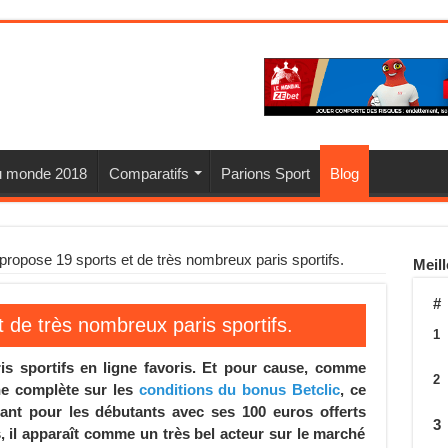
u monde 2018
Comparatifs
Parions Sport
Blog
 propose 19 sports et de très nombreux paris sportifs.
Meill
#
t de très nombreux paris sportifs.
1
ris sportifs en ligne favoris. Et pour cause, comme
2
he complète sur les
conditions du bonus Betclic
, ce
ant pour les débutants avec ses 100 euros offerts
3
, il apparaît comme un très bel acteur sur le marché