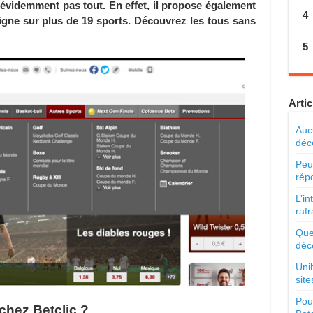
évidemment pas tout. En effet, il propose également
4
ligne sur plus de 19 sports. Découvrez les tous sans
5
Artic
Auc
déc
Peu
répo
L’in
rafr
Que
déc
Unib
site
Pour
chez Betclic ?