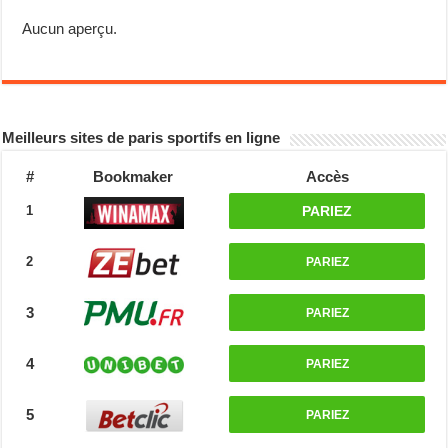
Aucun aperçu.
Meilleurs sites de paris sportifs en ligne
#
Bookmaker
Accès
1
PARIEZ
2
PARIEZ
3
PARIEZ
4
PARIEZ
5
PARIEZ