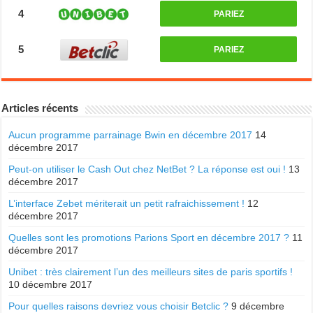
4
PARIEZ
5
PARIEZ
Articles récents
Aucun programme parrainage Bwin en décembre 2017
14
décembre 2017
Peut-on utiliser le Cash Out chez NetBet ? La réponse est oui !
13
décembre 2017
L’interface Zebet mériterait un petit rafraichissement !
12
décembre 2017
Quelles sont les promotions Parions Sport en décembre 2017 ?
11
décembre 2017
Unibet : très clairement l’un des meilleurs sites de paris sportifs !
10 décembre 2017
Pour quelles raisons devriez vous choisir Betclic ?
9 décembre