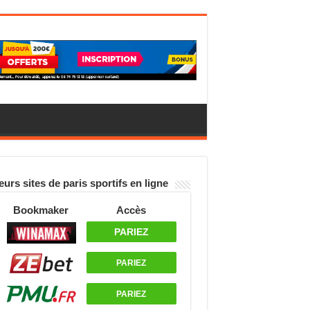
eurs sites de paris sportifs en ligne
Bookmaker
Accès
PARIEZ
PARIEZ
PARIEZ