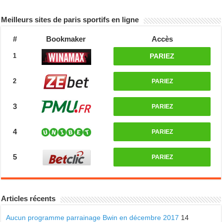
Meilleurs sites de paris sportifs en ligne
#
Bookmaker
Accès
1
PARIEZ
2
PARIEZ
3
PARIEZ
4
PARIEZ
5
PARIEZ
Articles récents
Aucun programme parrainage Bwin en décembre 2017
14