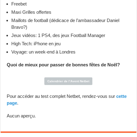
Freebet
Maxi Grilles offertes
Maillots de football (dédicace de l’ambassadeur Daniel
Bravo?)
Jeux vidéos: 1 PS4, des jeux Football Manager
High Tech: iPhone en jeu
Voyage: un week-end à Londres
Quoi de mieux pour passer de bonnes fêtes de Noël?
Calendrier de l’Avent Netbet
Pour accéder au test complet Netbet, rendez-vous sur
cette
page
.
Aucun aperçu.