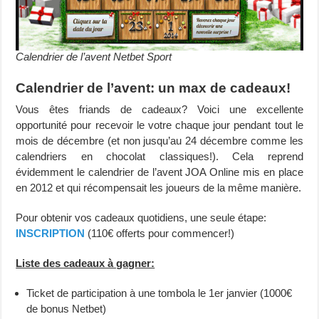
Calendrier de l’avent Netbet Sport
Calendrier de l’avent: un max de cadeaux!
Vous êtes friands de cadeaux? Voici une excellente
opportunité pour recevoir le votre chaque jour pendant tout le
mois de décembre (et non jusqu’au 24 décembre comme les
calendriers en chocolat classiques!). Cela reprend
évidemment le calendrier de l’avent JOA Online mis en place
en 2012 et qui récompensait les joueurs de la même manière.
Pour obtenir vos cadeaux quotidiens, une seule étape:
INSCRIPTION
(110€ offerts pour commencer!)
Liste des cadeaux à gagner:
Ticket de participation à une tombola le 1er janvier (1000€
de bonus Netbet)