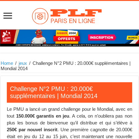
Home
/
jeux
/
Challenge N°2 PMU : 20.000€ supplémentaires |
Mondial 2014
Challenge N°2 PMU : 20.000€
supplémentaires | Mondial 2014
Le PMU a lancé un grand challenge pour le Mondial, avec en
tout
150.000€ garantis en jeu
. A cela, on n’oubliera pas non
plus les bonus de bienvenue qu’il distribue et qui s’élève à
250€ par nouvel inscrit
. Une première cagnotte de 20.000€
était en jeu du 12 au 15 juin, c’est maintenant une nouvelle