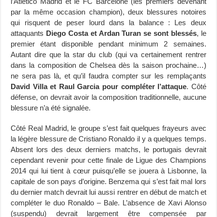
l’Atletico Madrid et le FC Barcelone (les premiers devenant
par la même occasion champion), deux blessures notoires
qui risquent de peser lourd dans la balance : Les deux
attaquants
Diego Costa et Ardan Turan se sont blessés
, le
premier étant disponible pendant minimum 2 semaines.
Autant dire que la star du club (qui va certainement rentrer
dans la composition de Chelsea dès la saison prochaine…)
ne sera pas là, et qu’il faudra compter sur les remplaçants
David Villa et Raul Garcia pour compléter l’attaque
. Côté
défense, on devrait avoir la composition traditionnelle, aucune
blessure n’a été signalée.
Côté Real Madrid, le groupe s’est fait quelques frayeurs avec
la légère blessure de Cristiano Ronaldo il y a quelques temps.
Absent lors des deux derniers matchs, le portugais devrait
cependant revenir pour cette finale de Ligue des Champions
2014 qui lui tient à cœur puisqu’elle se jouera à Lisbonne, la
capitale de son pays d’origine. Benzema qui s’est fait mal lors
du dernier match devrait lui aussi rentrer en début de match et
compléter le duo Ronaldo – Bale. L’absence de Xavi Alonso
(suspendu) devrait largement être compensée par