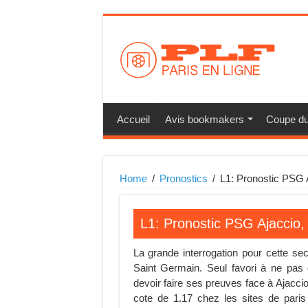
Accueil
Avis bookmakers
Coupe d
Home
/
Pronostics
/
L1: Pronostic PSG 
L1: Pronostic PSG Ajaccio,
La grande interrogation pour cette s
Saint Germain. Seul favori à ne pas 
devoir faire ses preuves face à Ajacc
cote de 1.17 chez les sites de paris s