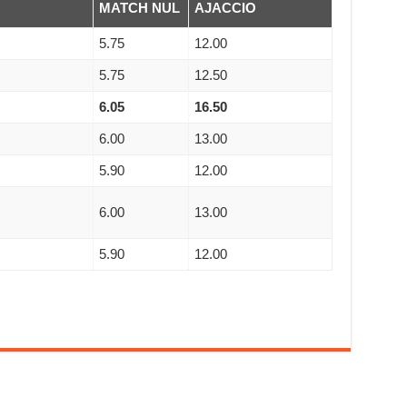
MATCH NUL
AJACCIO
5.75
12.00
5.75
12.50
6.05
16.50
6.00
13.00
5.90
12.00
6.00
13.00
5.90
12.00