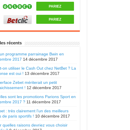
PARIEZ
PARIEZ
les récents
un programme parrainage Bwin en
embre 2017
14 décembre 2017
t-on utiliser le Cash Out chez NetBet ? La
nse est oui !
13 décembre 2017
terface Zebet mériterait un petit
aichissement !
12 décembre 2017
lles sont les promotions Parions Sport en
embre 2017 ?
11 décembre 2017
et : très clairement l’un des meilleurs
s de paris sportifs !
10 décembre 2017
 quelles raisons devriez vous choisir