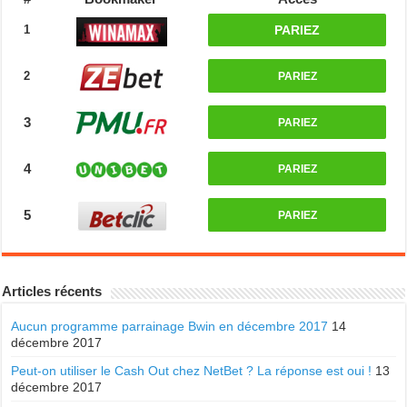
1
PARIEZ
2
PARIEZ
3
PARIEZ
4
PARIEZ
5
PARIEZ
Articles récents
Aucun programme parrainage Bwin en décembre 2017
14
décembre 2017
Peut-on utiliser le Cash Out chez NetBet ? La réponse est oui !
13
décembre 2017