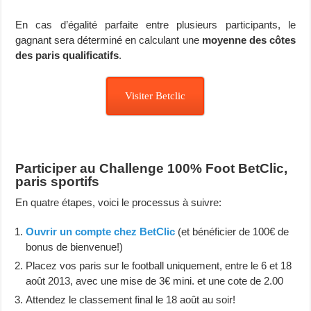
En cas d’égalité parfaite entre plusieurs participants, le
gagnant sera déterminé en calculant une
moyenne des côtes
des paris qualificatifs
.
Visiter Betclic
Participer au Challenge 100% Foot BetClic,
paris sportifs
En quatre étapes, voici le processus à suivre:
Ouvrir un compte chez BetClic
(et bénéficier de 100€ de
bonus de bienvenue!)
Placez vos paris sur le football uniquement, entre le 6 et 18
août 2013, avec une mise de 3€ mini. et une cote de 2.00
Attendez le classement final le 18 août au soir!