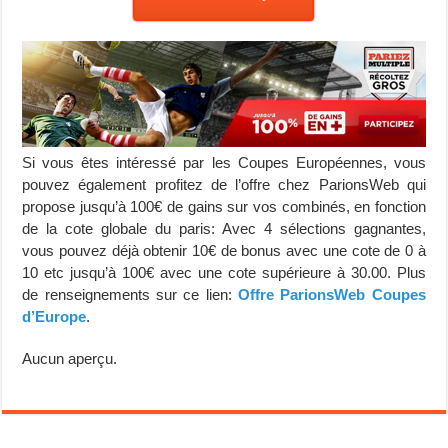
Si vous êtes intéressé par les Coupes Européennes, vous
pouvez également profitez de l’offre chez ParionsWeb qui
propose jusqu’à 100€ de gains sur vos combinés, en fonction
de la cote globale du paris: Avec 4 sélections gagnantes,
vous pouvez déjà obtenir 10€ de bonus avec une cote de 0 à
10 etc jusqu’à 100€ avec une cote supérieure à 30.00. Plus
de renseignements sur ce lien:
Offre ParionsWeb Coupes
d’Europe
.
Aucun aperçu.