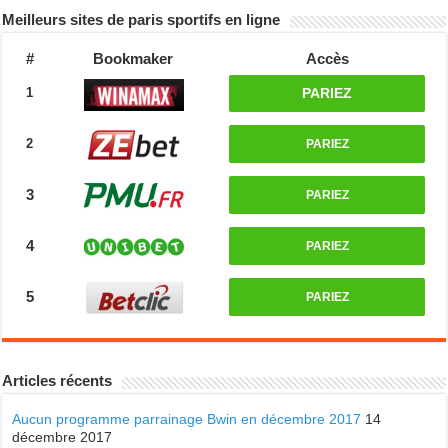
Meilleurs sites de paris sportifs en ligne
#
Bookmaker
Accès
1
PARIEZ
2
PARIEZ
3
PARIEZ
4
PARIEZ
5
PARIEZ
Articles récents
Aucun programme parrainage Bwin en décembre 2017
14
décembre 2017