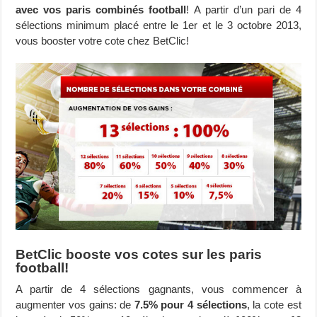
avec vos paris combinés football
! A partir d’un pari de 4
sélections minimum placé entre le 1er et le 3 octobre 2013,
vous booster votre cote chez BetClic!
BetClic booste vos cotes sur les paris
football!
A partir de 4 sélections gagnants, vous commencer à
augmenter vos gains: de
7.5% pour 4 sélections
, la cote est