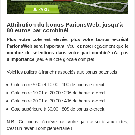
Attribution du bonus ParionsWeb: jusqu’à
80 euros par combiné!
Plus votre cote est élevée, plus votre bonus e-crédit
ParionsWeb sera important
. Veuillez noter également que
le
nombre de sélections dans votre pari combiné n’a pas
d’importance
(seule la cote globale compte).
Voici les paliers à franchir associés aux bonus potentiels:
Cote entre 5.00 et 10.00 : 10€ de bonus e-crédit
Cote entre 10.01 et 20.00 : 20€ de bonus e-crédit
Cote entre 20.01 et 30.00 : 40€ de bonus e-crédit
Cote supérieure à 30.00 : 80€ de bonus e-crédit.
N.B.: Ce bonus n’enlève pas votre gain associé aux cotes,
c’est un revenu complémentaire !