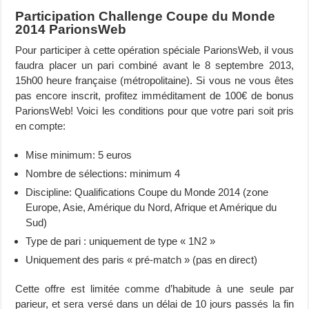
Participation Challenge Coupe du Monde
2014 ParionsWeb
Pour participer à cette opération spéciale ParionsWeb, il vous
faudra placer un pari combiné avant le 8 septembre 2013,
15h00 heure française (métropolitaine). Si vous ne vous êtes
pas encore inscrit, profitez imméditament de 100€ de bonus
ParionsWeb! Voici les conditions pour que votre pari soit pris
en compte:
Mise minimum: 5 euros
Nombre de sélections: minimum 4
Discipline: Qualifications Coupe du Monde 2014 (zone
Europe, Asie, Amérique du Nord, Afrique et Amérique du
Sud)
Type de pari : uniquement de type « 1N2 »
Uniquement des paris « pré-match » (pas en direct)
Cette offre est limitée comme d’habitude à une seule par
parieur, et sera versé dans un délai de 10 jours passés la fin