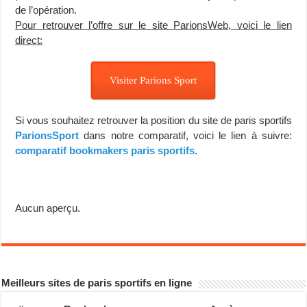
de l’opération.
Pour retrouver l’offre sur le site ParionsWeb, voici le lien
direct:
Visiter Parions Sport
Si vous souhaitez retrouver la position du site de paris sportifs
ParionsSport
dans notre comparatif, voici le lien à suivre:
comparatif bookmakers paris sportifs
.
Aucun aperçu.
Meilleurs sites de paris sportifs en ligne