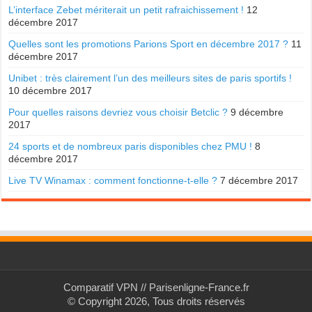
L’interface Zebet mériterait un petit rafraichissement !
12
décembre 2017
Quelles sont les promotions Parions Sport en décembre 2017 ?
11
décembre 2017
Unibet : très clairement l’un des meilleurs sites de paris sportifs !
10 décembre 2017
Pour quelles raisons devriez vous choisir Betclic ?
9 décembre
2017
24 sports et de nombreux paris disponibles chez PMU !
8
décembre 2017
Live TV Winamax : comment fonctionne-t-elle ?
7 décembre 2017
Comparatif VPN
//
Parisenligne-France.fr
© Copyright 2026, Tous droits réservés