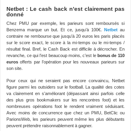
Netbet : Le cash back n’est clairement pas
donné
Chez PMU par exemple, les parieurs sont remboursés si
Benzema marque un but. Et ce, jusqu’à 100€.
Netbet
au
contraire ne rembourse que jusqu’à 20 euros les paris placés
sur le score exact, le score à la mi-temps ou le mi-temps /
résultat final. Bref, le Cash Back est difficile à décrocher. En
revanche, ce qui l’est beaucoup moins, c’est le
bonus de 110
euros
offerts par l’opération pour les nouveaux parieurs sur
son site.
Pour ceux qui ne seraient pas encore convaincu, Netbet
figure parmi les outsiders sur le football. La qualité des cotes
va clairement en s’améliorant (dépassant ainsi parfois celle
des plus gros bookmakers sur les rencontres foot) et les
nombreuses opérations foot le rendent vraiment séduisant.
Avec moins de concurrence que chez un PMU, BetClic ou
ParionsWeb, les parieurs peuvent même les plus débutants
peuvent prétendre raisonnablement à gagner.