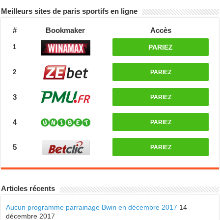
Meilleurs sites de paris sportifs en ligne
#
Bookmaker
Accès
1
PARIEZ
2
PARIEZ
3
PARIEZ
4
PARIEZ
5
PARIEZ
Articles récents
Aucun programme parrainage Bwin en décembre 2017
14
décembre 2017