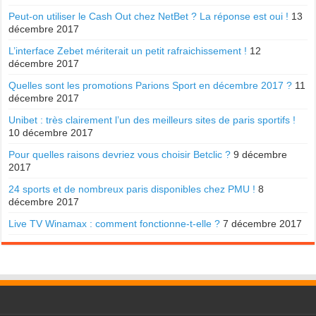
Peut-on utiliser le Cash Out chez NetBet ? La réponse est oui !
13
décembre 2017
L’interface Zebet mériterait un petit rafraichissement !
12
décembre 2017
Quelles sont les promotions Parions Sport en décembre 2017 ?
11
décembre 2017
Unibet : très clairement l’un des meilleurs sites de paris sportifs !
10 décembre 2017
Pour quelles raisons devriez vous choisir Betclic ?
9 décembre
2017
24 sports et de nombreux paris disponibles chez PMU !
8
décembre 2017
Live TV Winamax : comment fonctionne-t-elle ?
7 décembre 2017