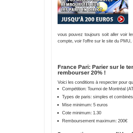
vous pouvez toujours soit aller voir 
compte, voir l’offre sur le site du PMU, 
France Pari: Parier sur le t
rembourser 20% !
Voici les conditions à respecter pour q
Compétition: Tournoi de Montréal (
Types de paris: simples et combinés
Mise minimum: 5 euros
Cote minimum: 1.30
Remboursement maximum: 200€