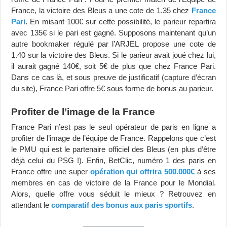
France, la victoire des Bleus a une cote de 1.35 chez
France
Pari
. En misant 100€ sur cette possibilité, le parieur repartira
avec 135€ si le pari est gagné. Supposons maintenant qu’un
autre bookmaker régulé par l’ARJEL propose une cote de
1.40 sur la victoire des Bleus. Si le parieur avait joué chez lui,
il aurait gagné 140€, soit 5€ de plus que chez France Pari.
Dans ce cas là, et sous preuve de justificatif (capture d’écran
du site), France Pari offre 5€ sous forme de bonus au parieur.
Profiter de l’image de la France
France Pari n’est pas le seul opérateur de paris en ligne a
profiter de l’image de l’équipe de France. Rappelons que c’est
le PMU qui est le partenaire officiel des Bleus (en plus d’être
déjà celui du PSG !). Enfin, BetClic, numéro 1 des paris en
France offre une super
opération qui offrira 500.000€
à ses
membres en cas de victoire de la France pour le Mondial.
Alors, quelle offre vous séduit le mieux ? Retrouvez en
attendant le
comparatif des bonus aux paris sportifs
.