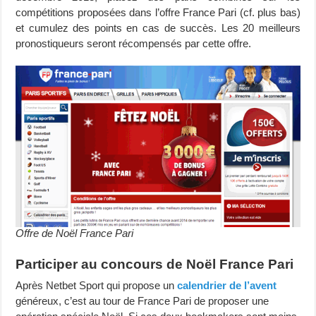
compétitions proposées dans l’offre France Pari (cf. plus bas)
et cumulez des points en cas de succès. Les 20 meilleurs
pronostiqueurs seront récompensés par cette offre.
Offre de Noël France Pari
Participer au concours de Noël France Pari
Après Netbet Sport qui propose un
calendrier de l’avent
généreux, c’est au tour de France Pari de proposer une