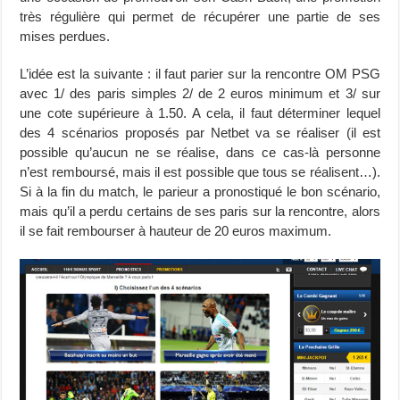
très régulière qui permet de récupérer une partie de ses
mises perdues.
L’idée est la suivante : il faut parier sur la rencontre OM PSG
avec 1/ des paris simples 2/ de 2 euros minimum et 3/ sur
une cote supérieure à 1.50. A cela, il faut déterminer lequel
des 4 scénarios proposés par Netbet va se réaliser (il est
possible qu’aucun ne se réalise, dans ce cas-là personne
n’est remboursé, mais il est possible que tous se réalisent…).
Si à la fin du match, le parieur a pronostiqué le bon scénario,
mais qu’il a perdu certains de ses paris sur la rencontre, alors
il se fait rembourser à hauteur de 20 euros maximum.