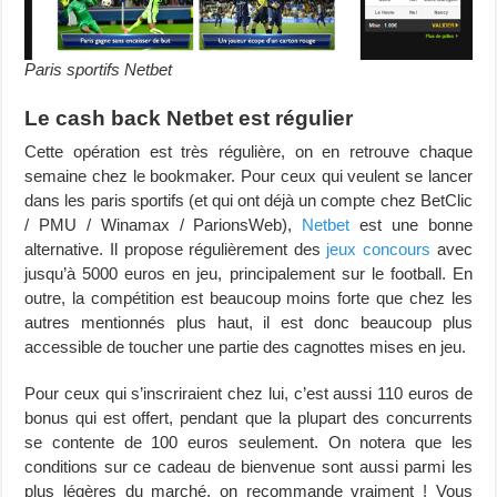
Paris sportifs Netbet
Le cash back Netbet est régulier
Cette opération est très régulière, on en retrouve chaque
semaine chez le bookmaker. Pour ceux qui veulent se lancer
dans les paris sportifs (et qui ont déjà un compte chez BetClic
/ PMU / Winamax / ParionsWeb),
Netbet
est une bonne
alternative. Il propose régulièrement des
jeux concours
avec
jusqu’à 5000 euros en jeu, principalement sur le football. En
outre, la compétition est beaucoup moins forte que chez les
autres mentionnés plus haut, il est donc beaucoup plus
accessible de toucher une partie des cagnottes mises en jeu.
Pour ceux qui s’inscriraient chez lui, c’est aussi 110 euros de
bonus qui est offert, pendant que la plupart des concurrents
se contente de 100 euros seulement. On notera que les
conditions sur ce cadeau de bienvenue sont aussi parmi les
plus légères du marché, on recommande vraiment ! Vous