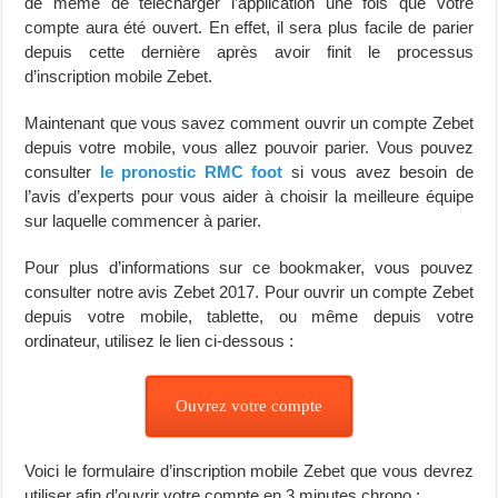
de même de télécharger l’application une fois que votre
compte aura été ouvert. En effet, il sera plus facile de parier
depuis cette dernière après avoir finit le processus
d’inscription mobile Zebet.
Maintenant que vous savez comment ouvrir un compte Zebet
depuis votre mobile, vous allez pouvoir parier. Vous pouvez
consulter
le pronostic RMC foot
si vous avez besoin de
l’avis d’experts pour vous aider à choisir la meilleure équipe
sur laquelle commencer à parier.
Pour plus d’informations sur ce bookmaker, vous pouvez
consulter notre avis Zebet 2017. Pour ouvrir un compte Zebet
depuis votre mobile, tablette, ou même depuis votre
ordinateur, utilisez le lien ci-dessous :
Ouvrez votre compte
Voici le formulaire d’inscription mobile Zebet que vous devrez
utiliser afin d’ouvrir votre compte en 3 minutes chrono :