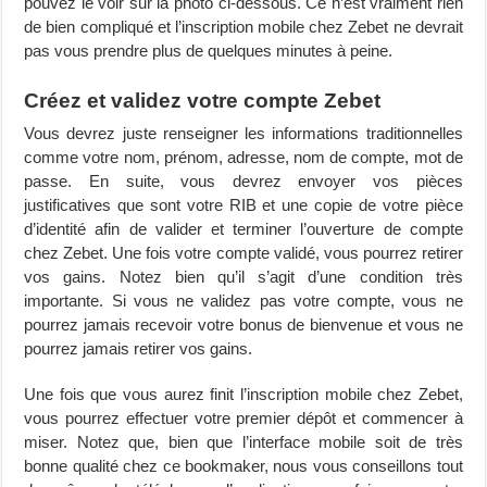
pouvez le voir sur la photo ci-dessous. Ce n’est vraiment rien
de bien compliqué et l’inscription mobile chez Zebet ne devrait
pas vous prendre plus de quelques minutes à peine.
Créez et validez votre compte Zebet
Vous devrez juste renseigner les informations traditionnelles
comme votre nom, prénom, adresse, nom de compte, mot de
passe. En suite, vous devrez envoyer vos pièces
justificatives que sont votre RIB et une copie de votre pièce
d’identité afin de valider et terminer l’ouverture de compte
chez Zebet. Une fois votre compte validé, vous pourrez retirer
vos gains. Notez bien qu’il s’agit d’une condition très
importante. Si vous ne validez pas votre compte, vous ne
pourrez jamais recevoir votre bonus de bienvenue et vous ne
pourrez jamais retirer vos gains.
Une fois que vous aurez finit l’inscription mobile chez Zebet,
vous pourrez effectuer votre premier dépôt et commencer à
miser. Notez que, bien que l’interface mobile soit de très
bonne qualité chez ce bookmaker, nous vous conseillons tout