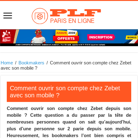
Home
/
Bookmakers
/
Comment ouvrir son compte chez Zebet
avec son mobile ?
Comment ouvrir son compte chez Zebet
avec son mobile ?
Comment ouvrir son compte chez Zebet depuis son
mobile ? Cette question a du passer par la tête de
nombreuses personnes quand on sait qu’aujourd’hui,
plus d’une personne sur 2 parie depuis son mobile.
Heureusement, les bookmakers l’ont bien compris et