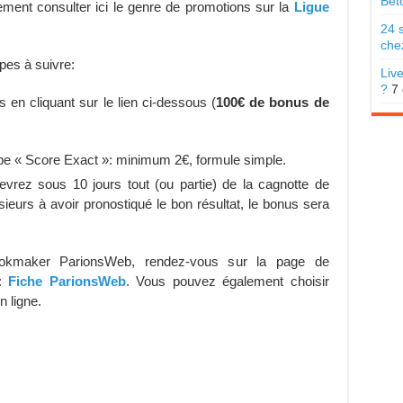
Betc
ment consulter ici le genre de promotions sur la
Ligue
24 
che
apes à suivre:
Liv
?
7
en cliquant sur le lien ci-dessous (
100€ de bonus de
ype « Score Exact »: minimum 2€, formule simple.
vrez sous 10 jours tout (ou partie) de la cagnotte de
ieurs à avoir pronostiqué le bon résultat, le bonus sera
okmaker ParionsWeb, rendez-vous sur la page de
e:
Fiche ParionsWeb
. Vous pouvez également choisir
n ligne.