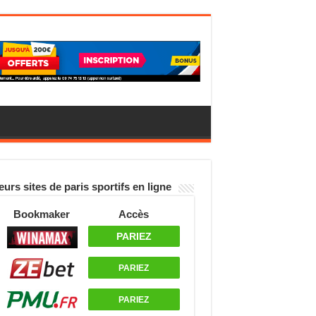
eurs sites de paris sportifs en ligne
Bookmaker
Accès
PARIEZ
PARIEZ
PARIEZ