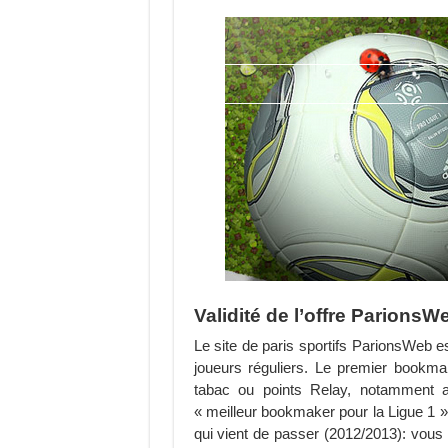
Validité de l’offre ParionsW
Le site de paris sportifs ParionsWeb est
joueurs réguliers. Le premier bookmak
tabac ou points Relay, notamment
« meilleur bookmaker pour la Ligue 1 »
qui vient de passer (2012/2013): vous p