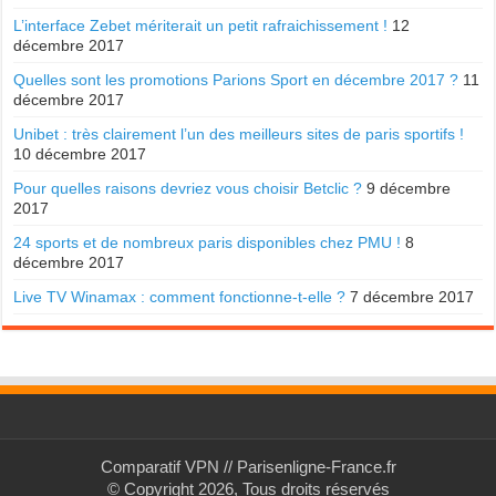
L’interface Zebet mériterait un petit rafraichissement !
12
décembre 2017
Quelles sont les promotions Parions Sport en décembre 2017 ?
11
décembre 2017
Unibet : très clairement l’un des meilleurs sites de paris sportifs !
10 décembre 2017
Pour quelles raisons devriez vous choisir Betclic ?
9 décembre
2017
24 sports et de nombreux paris disponibles chez PMU !
8
décembre 2017
Live TV Winamax : comment fonctionne-t-elle ?
7 décembre 2017
Comparatif VPN
//
Parisenligne-France.fr
© Copyright 2026, Tous droits réservés