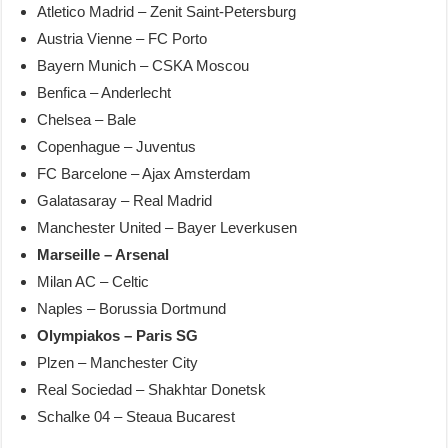
Atletico Madrid – Zenit Saint-Petersburg
Austria Vienne – FC Porto
Bayern Munich – CSKA Moscou
Benfica – Anderlecht
Chelsea – Bale
Copenhague – Juventus
FC Barcelone – Ajax Amsterdam
Galatasaray – Real Madrid
Manchester United – Bayer Leverkusen
Marseille – Arsenal
Milan AC – Celtic
Naples – Borussia Dortmund
Olympiakos – Paris SG
Plzen – Manchester City
Real Sociedad – Shakhtar Donetsk
Schalke 04 – Steaua Bucarest