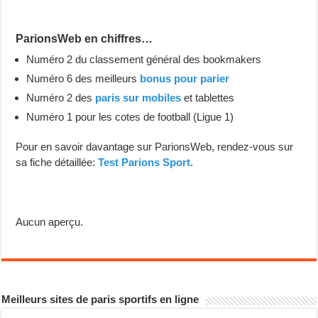
ParionsWeb en chiffres…
Numéro 2 du classement général des bookmakers
Numéro 6 des meilleurs
bonus pour parier
Numéro 2 des
paris sur mobiles
et tablettes
Numéro 1 pour les cotes de football (Ligue 1)
Pour en savoir davantage sur ParionsWeb, rendez-vous sur
sa fiche détaillée:
Test Parions Sport
.
Aucun aperçu.
Meilleurs sites de paris sportifs en ligne