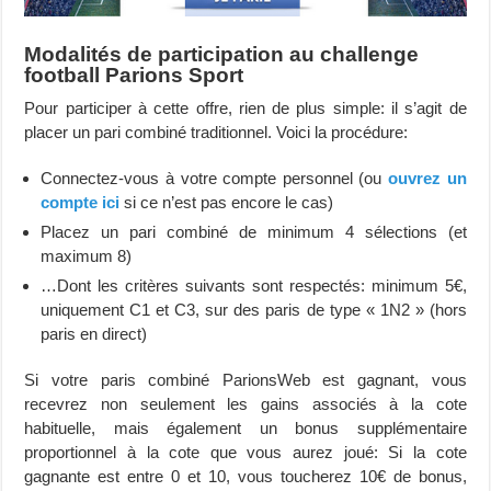
Modalités de participation au challenge
football Parions Sport
Pour participer à cette offre, rien de plus simple: il s’agit de
placer un pari combiné traditionnel. Voici la procédure:
Connectez-vous à votre compte personnel (ou
ouvrez un
compte ici
si ce n’est pas encore le cas)
Placez un pari combiné de minimum 4 sélections (et
maximum 8)
…Dont les critères suivants sont respectés: minimum 5€,
uniquement C1 et C3, sur des paris de type « 1N2 » (hors
paris en direct)
Si votre paris combiné ParionsWeb est gagnant, vous
recevrez non seulement les gains associés à la cote
habituelle, mais également un bonus supplémentaire
proportionnel à la cote que vous aurez joué: Si la cote
gagnante est entre 0 et 10, vous toucherez 10€ de bonus,