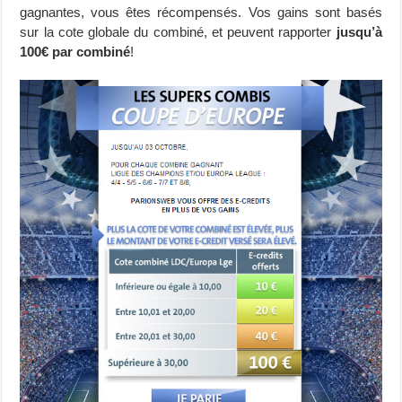
gagnantes, vous êtes récompensés. Vos gains sont basés
sur la cote globale du combiné, et peuvent rapporter
jusqu’à
100€ par combiné
!