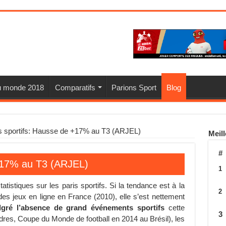
u monde 2018
Comparatifs
Parions Sport
Blog
s sportifs: Hausse de +17% au T3 (ARJEL)
Meill
#
 +17% au T3 (ARJEL)
1
atistiques sur les paris sportifs. Si la tendance est à la
2
es jeux en ligne en France (2010), elle s’est nettement
lgré l’absence de grand événements sportifs
cette
3
es, Coupe du Monde de football en 2014 au Brésil), les