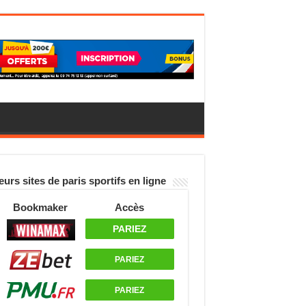
eurs sites de paris sportifs en ligne
Bookmaker
Accès
PARIEZ
PARIEZ
PARIEZ