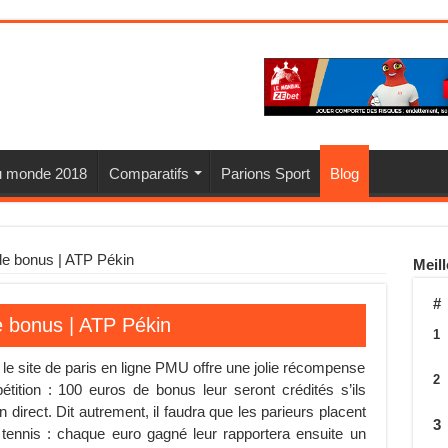
u monde 2018
Comparatifs
Parions Sport
Blog
de bonus | ATP Pékin
Meill
#
e bonus | ATP Pékin
1
, le site de paris en ligne PMU offre une jolie récompense
2
tition : 100 euros de bonus leur seront crédités s’ils
 direct. Dit autrement, il faudra que les parieurs placent
3
 tennis : chaque euro gagné leur rapportera ensuite un