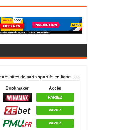
eurs sites de paris sportifs en ligne
Bookmaker
Accès
PARIEZ
PARIEZ
PARIEZ