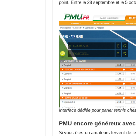
point. Entre le 28 septembre et le 5 octo
Interface dédiée pour parier tennis c
PMU encore généreux avec 
Si vous êtes un amateurs fervent de t