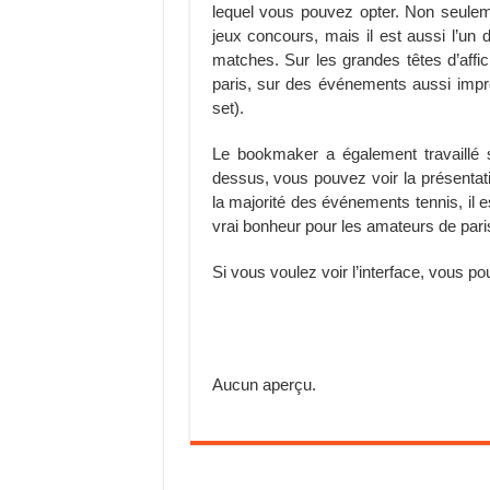
lequel vous pouvez opter. Non seulem
jeux concours, mais il est aussi l’un 
matches. Sur les grandes têtes d’affi
paris, sur des événements aussi imp
set).
Le bookmaker a également travaillé s
dessus, vous pouvez voir la présentat
la majorité des événements tennis, il e
vrai bonheur pour les amateurs de paris
Si vous voulez voir l’interface, vous p
Aucun aperçu.