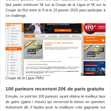
faut parier minimum 5€ sur la Coupe de la Ligue et 5€ sur la
Coupe du Roi entre le 9 et le 15 janvier 2015 pour participer à
ce challenge.
Coupe de la Ligue PMU
100 parieurs recevront 20€ de paris gratuits
Ensuite, ce sont les 100 parieurs ayant obtenu le meilleur taux
de gains (gains / mises) qui recevront le bonus en question.
Autrement dit, il faudra avoir la meilleure cote gagnante sur