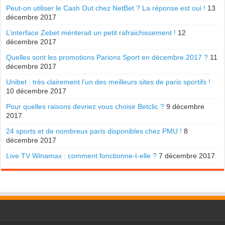
Peut-on utiliser le Cash Out chez NetBet ? La réponse est oui !
13
décembre 2017
L’interface Zebet mériterait un petit rafraichissement !
12
décembre 2017
Quelles sont les promotions Parions Sport en décembre 2017 ?
11
décembre 2017
Unibet : très clairement l’un des meilleurs sites de paris sportifs !
10 décembre 2017
Pour quelles raisons devriez vous choisir Betclic ?
9 décembre
2017
24 sports et de nombreux paris disponibles chez PMU !
8
décembre 2017
Live TV Winamax : comment fonctionne-t-elle ?
7 décembre 2017