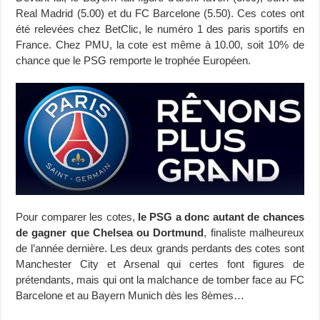
Real Madrid (5.00) et du FC Barcelone (5.50). Ces cotes ont
été relevées chez BetClic, le numéro 1 des paris sportifs en
France. Chez PMU, la cote est même à 10.00, soit 10% de
chance que le PSG remporte le trophée Européen.
Pour comparer les cotes,
le PSG a donc autant de chances
de gagner que Chelsea ou Dortmund
, finaliste malheureux
de l’année dernière. Les deux grands perdants des cotes sont
Manchester City et Arsenal qui certes font figures de
prétendants, mais qui ont la malchance de tomber face au FC
Barcelone et au Bayern Munich dès les 8èmes…