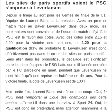
Les sites de paris sportifs voient le PSG
s’imposer à Leverkusen
Depuis le tirage au sort pour les 8èmes de finale de la C1,
l’équipe de Laurent Blanc a la pression. Avec un premier
match face au Bayer Leverkusen dans deux mois, les
bookmakers sont convaincus de l’issue du match : déjà là le
PSG est le favori des cotes. Avec des cotes entre 2.15 et
2.20 pour la victoire des parisiens, et
1.20 pour la
qualification
(83% de probabilité !), Leverkusen n’est donc
définitivement pas dans le cœur des sites de paris sportifs.
Sans aller dans les pronostics, le décalage est significatif
entre les deux équipes : le PSG battu sur le fil l’année dernière
par le FC Barcelone en quart, pendant que Leverkusen ne
s’est hissé qu’à une reprise en huitième en dix ans. Pour la
victoire finale, la cote de Leverkusen est de 100 !
Mais cette fois, Laurent Blanc est sûr de son coup:
«Oui, le
PSG peut remporter la Ligue des champions dès cette
année»
, affirme-t-il dans une interview à Sport 24. Oui, le
PSG est donc un prétendant, mais attention néanmoins à la