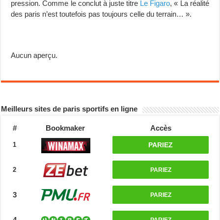
pression. Comme le conclut à juste titre
Le Figaro
, « La réalité
des paris n’est toutefois pas toujours celle du terrain… ».
Aucun aperçu.
Meilleurs sites de paris sportifs en ligne
#
Bookmaker
Accès
1
PARIEZ
2
PARIEZ
3
PARIEZ
4