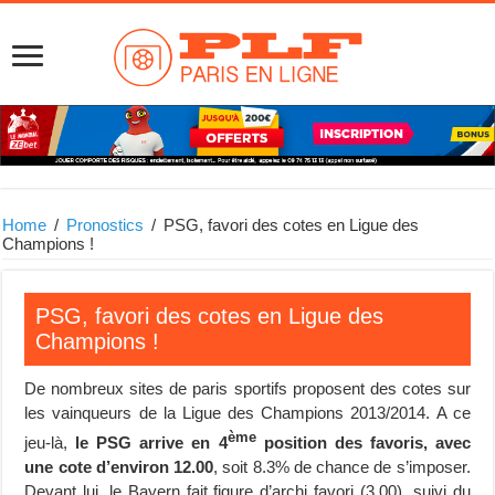
Home
/
Pronostics
/
PSG, favori des cotes en Ligue des
Champions !
PSG, favori des cotes en Ligue des
Champions !
De nombreux sites de paris sportifs proposent des cotes sur
les vainqueurs de la Ligue des Champions 2013/2014. A ce
ème
jeu-là,
le PSG arrive en 4
position des favoris, avec
une cote d’environ 12.00
, soit 8.3% de chance de s’imposer.
Devant lui, le Bayern fait figure d’archi favori (3.00), suivi du