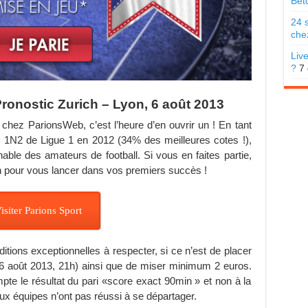
Betc
24 
che
Liv
?
7
ronostic Zurich – Lyon, 6 août 2013
hez ParionsWeb, c’est l’heure d’en ouvrir un ! En tant
s 1N2 de Ligue 1 en 2012 (34% des meilleures cotes !),
nable des amateurs de football. Si vous en faites partie,
ion pour vous lancer dans vos premiers succès !
isiter Parions Sport
ditions exceptionnelles à respecter, si ce n’est de placer
 (6 août 2013, 21h) ainsi que de miser minimum 2 euros.
pte le résultat du pari «score exact 90min » et non à la
eux équipes n’ont pas réussi à se départager.