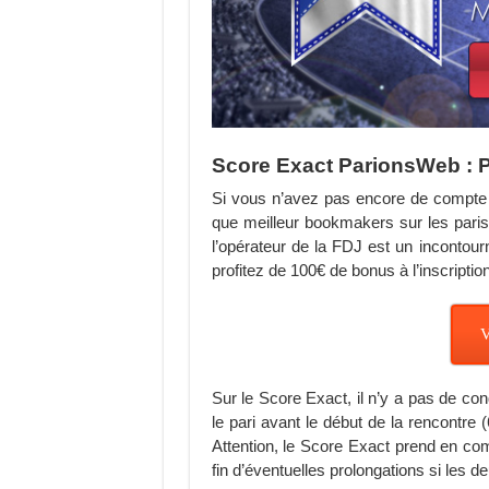
Score Exact ParionsWeb : P
Si vous n’avez pas encore de compte c
que meilleur bookmakers sur les pari
l’opérateur de la FDJ est un incontour
profitez de 100€ de bonus à l’inscript
V
Sur le Score Exact, il n’y a pas de con
le pari avant le début de la rencontre
Attention, le Score Exact prend en com
fin d’éventuelles prolongations si les d