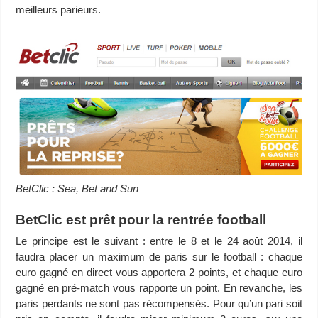
meilleurs parieurs.
BetClic : Sea, Bet and Sun
BetClic est prêt pour la rentrée football
Le principe est le suivant : entre le 8 et le 24 août 2014, il
faudra placer un maximum de paris sur le football : chaque
euro gagné en direct vous apportera 2 points, et chaque euro
gagné en pré-match vous rapporte un point. En revanche, les
paris perdants ne sont pas récompensés. Pour qu’un pari soit