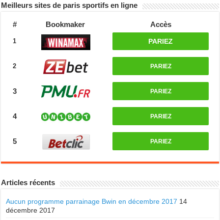
Meilleurs sites de paris sportifs en ligne
#
Bookmaker
Accès
1
PARIEZ
2
PARIEZ
3
PARIEZ
4
PARIEZ
5
PARIEZ
Articles récents
Aucun programme parrainage Bwin en décembre 2017
14
décembre 2017