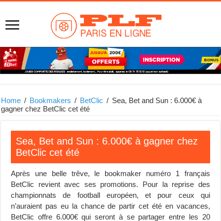
Home
/
Bookmakers
/
BetClic
/
Sea, Bet and Sun : 6.000€ à
gagner chez BetClic cet été
Sea, Bet and Sun : 6.000€ à gagner chez
BetClic cet été
Après une belle trêve, le bookmaker numéro 1 français
BetClic revient avec ses promotions. Pour la reprise des
championnats de football européen, et pour ceux qui
n’auraient pas eu la chance de partir cet été en vacances,
BetClic offre 6.000€ qui seront à se partager entre les 20