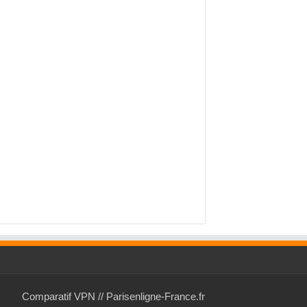
Comparatif VPN
//
Parisenligne-France.fr