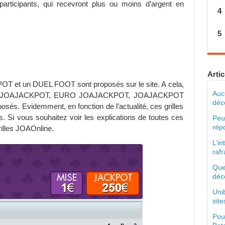
articipants, qui recevront plus ou moins d’argent en
4
5
Artic
POT et un DUEL FOOT sont proposés sur le site. A cela,
Auc
UPER JOAJACKPOT, EURO JOAJACKPOT, JOAJACKPOT
déc
. Evidemment, en fonction de l’actualité, ces grilles
. Si vous souhaitez voir les explications de toutes ces
Peu
répo
Grilles JOAOnline.
L’in
rafr
Que
déc
Unib
site
Pour