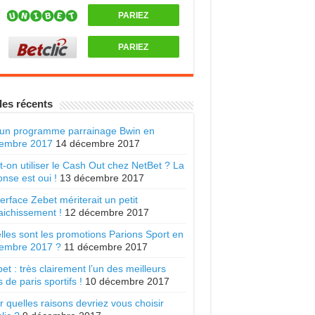
PARIEZ
PARIEZ
les récents
un programme parrainage Bwin en
embre 2017
14 décembre 2017
t-on utiliser le Cash Out chez NetBet ? La
nse est oui !
13 décembre 2017
terface Zebet mériterait un petit
aichissement !
12 décembre 2017
lles sont les promotions Parions Sport en
embre 2017 ?
11 décembre 2017
et : très clairement l’un des meilleurs
s de paris sportifs !
10 décembre 2017
 quelles raisons devriez vous choisir