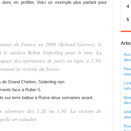
 donc en profiter. Voici un exemple plus parlant pour
4
5
tionaux de France en 2009 (Roland Garros), le
Artic
t le suédois Robin Söderling pour le titre. La
Auc
lupart des opérateurs de paris en ligne à 1.50,
déc
enaient la victoire du Suisse:
Peu
répo
es de Grand Chelem, Söderling non
L’in
rafr
ements face à Robin S.
ets sur terre battue à Rome deux semaines avant.
Que
déc
ux alentours des 1,20 ou 1,30. La victoire de
Unib
site
pelle un valuebet.
Pour