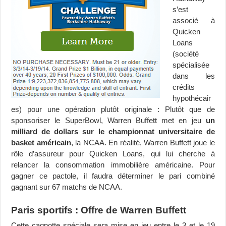
s’est
associé à
Quicken
Loans
(société
spécialisée
dans les
crédits
hypothécair
es) pour une opération plutôt originale : Plutôt que de
sponsoriser le SuperBowl, Warren Buffett met en jeu
un
milliard de dollars sur le championnat universitaire de
basket américain
, la NCAA. En réalité, Warren Buffett joue le
rôle d’assureur pour Quicken Loans, qui lui cherche à
relancer la consommation immobilière américaine. Pour
gagner ce pactole, il faudra déterminer le pari combiné
gagnant sur 67 matchs de NCAA.
Paris sportifs : Offre de Warren Buffett
Cette cagnotte spéciale sera mise en jeu entre le 3 et le 19