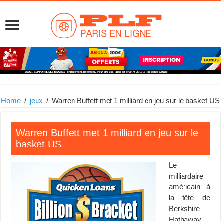
Home
/
jeux
/
Warren Buffett met 1 milliard en jeu sur le basket US
Warren Buffett met 1 milliard en jeu sur le
basket US
Le
milliardaire
américain à
la tête de
Berkshire
Hathaway