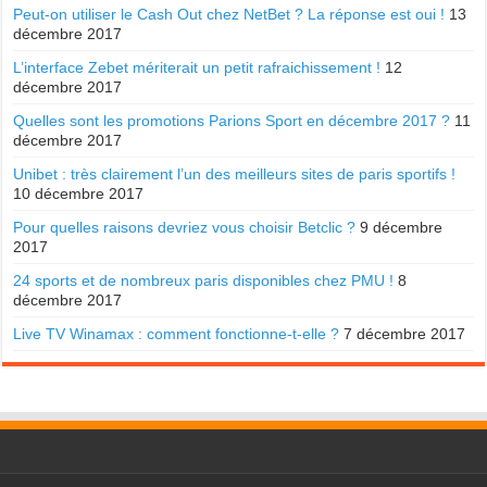
Peut-on utiliser le Cash Out chez NetBet ? La réponse est oui !
13
décembre 2017
L’interface Zebet mériterait un petit rafraichissement !
12
décembre 2017
Quelles sont les promotions Parions Sport en décembre 2017 ?
11
décembre 2017
Unibet : très clairement l’un des meilleurs sites de paris sportifs !
10 décembre 2017
Pour quelles raisons devriez vous choisir Betclic ?
9 décembre
2017
24 sports et de nombreux paris disponibles chez PMU !
8
décembre 2017
Live TV Winamax : comment fonctionne-t-elle ?
7 décembre 2017