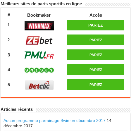
Meilleurs sites de paris sportifs en ligne
#
Bookmaker
Accès
1
PARIEZ
2
PARIEZ
3
PARIEZ
4
PARIEZ
5
PARIEZ
Articles récents
Aucun programme parrainage Bwin en décembre 2017
14
décembre 2017