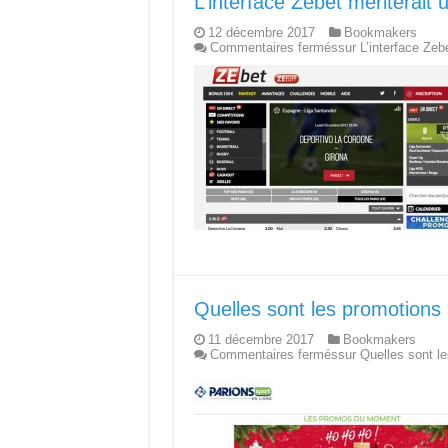
L’interface Zebet mériterait u
12 décembre 2017
Bookmakers
Commentaires fermés
sur L’interface Zebe
Quelles sont les promotions
11 décembre 2017
Bookmakers
Commentaires fermés
sur Quelles sont l