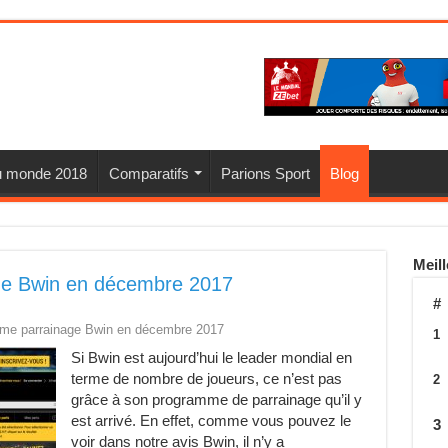
u monde 2018
Comparatifs
Parions Sport
Blog
Meill
e Bwin en décembre 2017
#
me parrainage Bwin en décembre 2017
1
Si Bwin est aujourd’hui le leader mondial en
terme de nombre de joueurs, ce n’est pas
2
grâce à son programme de parrainage qu’il y
est arrivé. En effet, comme vous pouvez le
3
voir dans notre avis Bwin, il n’y a