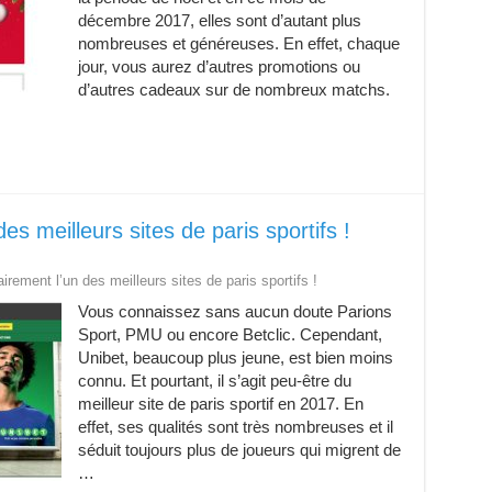
décembre 2017, elles sont d’autant plus
nombreuses et généreuses. En effet, chaque
jour, vous aurez d’autres promotions ou
d’autres cadeaux sur de nombreux matchs.
des meilleurs sites de paris sportifs !
airement l’un des meilleurs sites de paris sportifs !
Vous connaissez sans aucun doute Parions
Sport, PMU ou encore Betclic. Cependant,
Unibet, beaucoup plus jeune, est bien moins
connu. Et pourtant, il s’agit peu-être du
meilleur site de paris sportif en 2017. En
effet, ses qualités sont très nombreuses et il
séduit toujours plus de joueurs qui migrent de
…