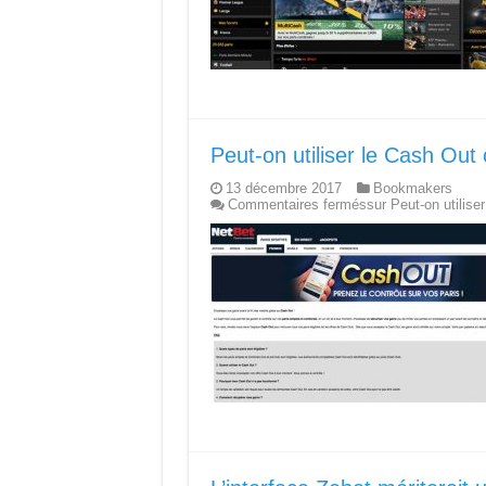
Peut-on utiliser le Cash Out
13 décembre 2017
Bookmakers
Commentaires fermés
sur Peut-on utilise