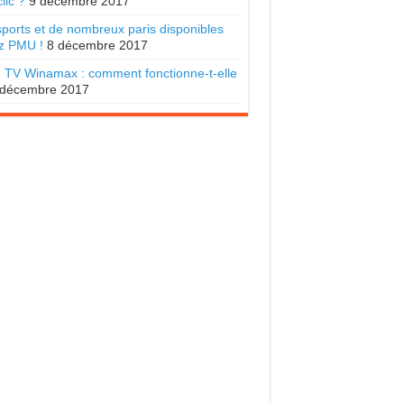
lic ?
9 décembre 2017
sports et de nombreux paris disponibles
z PMU !
8 décembre 2017
e TV Winamax : comment fonctionne-t-elle
 décembre 2017