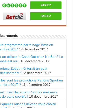
PARIEZ
PARIEZ
les récents
un programme parrainage Bwin en
embre 2017
14 décembre 2017
t-on utiliser le Cash Out chez NetBet ? La
nse est oui !
13 décembre 2017
terface Zebet mériterait un petit
aichissement !
12 décembre 2017
lles sont les promotions Parions Sport en
embre 2017 ?
11 décembre 2017
et : très clairement l’un des meilleurs
s de paris sportifs !
10 décembre 2017
 quelles raisons devriez vous choisir