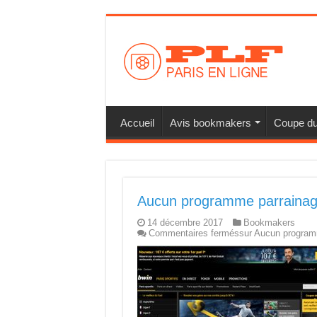
Accueil
Avis bookmakers
Coupe d
Aucun programme parrainag
14 décembre 2017
Bookmakers
Commentaires fermés
sur Aucun program