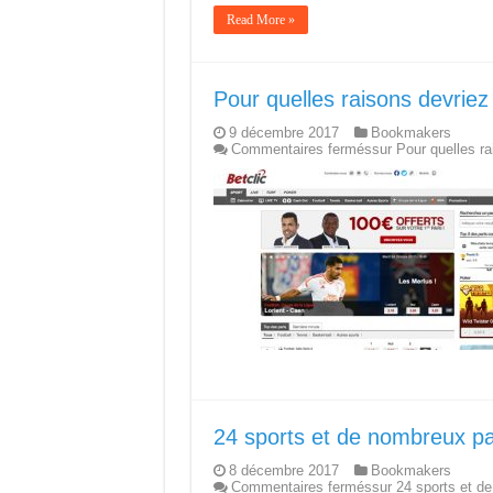
Read More »
Pour quelles raisons devriez 
9 décembre 2017
Bookmakers
Commentaires fermés
sur Pour quelles ra
24 sports et de nombreux pa
8 décembre 2017
Bookmakers
Commentaires fermés
sur 24 sports et d