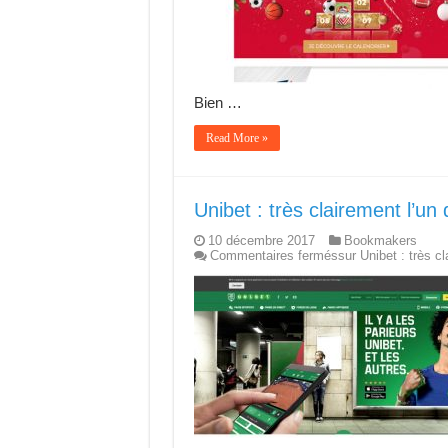
Bien …
Read More »
Unibet : très clairement l’un 
10 décembre 2017
Bookmakers
Commentaires fermés
sur Unibet : très cl