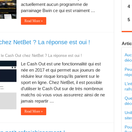
actuellement aucun programme de
4
parrainage Bwin ce qui est vraiment …
5
Read More »
 chez NetBet ? La réponse est oui !
Artic
Auc
r le Cash Out chez NetBet ? La réponse est oui !
déc
Le Cash Out est une fonctionnalité qui est
Peu
née en 2017 et qui permet aux joueurs de
répo
réduire leur risque lorsqu’ils parient sur le
sport en ligne. Chez NetBet, il est possible
L’in
d’utiliser le Cash Out sur de très nombreux
rafr
matchs où vous vous assurerez ainsi de ne
Que
jamais repartir …
déc
Read More »
Unib
site
Pour