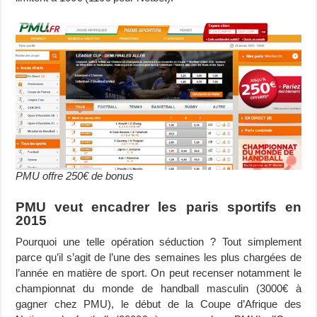
PMU offre 250€ de bonus
PMU veut encadrer les paris sportifs en
2015
Pourquoi une telle opération séduction ? Tout simplement
parce qu’il s’agit de l’une des semaines les plus chargées de
l’année en matière de sport. On peut recenser notamment le
championnat du monde de handball masculin (3000€ à
gagner chez PMU), le début de la Coupe d’Afrique des