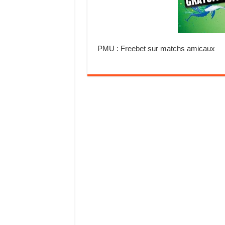
PMU : Freebet sur matchs amicaux