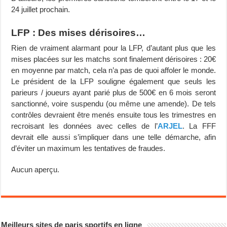
24 juillet prochain.
LFP : Des mises dérisoires…
Rien de vraiment alarmant pour la LFP, d’autant plus que les
mises placées sur les matchs sont finalement dérisoires : 20€
en moyenne par match, cela n’a pas de quoi affoler le monde.
Le président de la LFP souligne également que seuls les
parieurs / joueurs ayant parié plus de 500€ en 6 mois seront
sanctionné, voire suspendu (ou même une amende). De tels
contrôles devraient être menés ensuite tous les trimestres en
recroisant les données avec celles de l’
ARJEL
. La FFF
devrait elle aussi s’impliquer dans une telle démarche, afin
d’éviter un maximum les tentatives de fraudes.
Aucun aperçu.
Meilleurs sites de paris sportifs en ligne