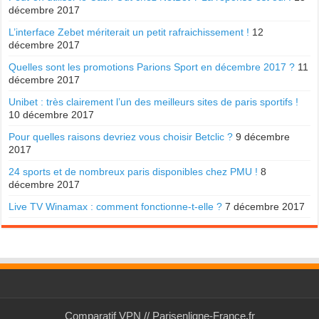
décembre 2017
L’interface Zebet mériterait un petit rafraichissement !
12
décembre 2017
Quelles sont les promotions Parions Sport en décembre 2017 ?
11
décembre 2017
Unibet : très clairement l’un des meilleurs sites de paris sportifs !
10 décembre 2017
Pour quelles raisons devriez vous choisir Betclic ?
9 décembre
2017
24 sports et de nombreux paris disponibles chez PMU !
8
décembre 2017
Live TV Winamax : comment fonctionne-t-elle ?
7 décembre 2017
Comparatif VPN
//
Parisenligne-France.fr