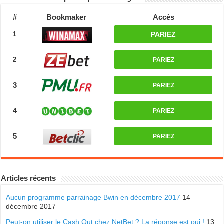
#
Bookmaker
Accès
1
PARIEZ
2
PARIEZ
3
PARIEZ
4
PARIEZ
5
PARIEZ
Articles récents
Aucun programme parrainage Bwin en décembre 2017
14
décembre 2017
Peut-on utiliser le Cash Out chez NetBet ? La réponse est oui !
13