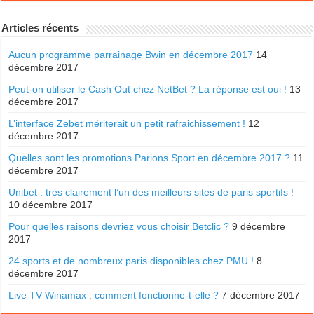
Articles récents
Aucun programme parrainage Bwin en décembre 2017
14
décembre 2017
Peut-on utiliser le Cash Out chez NetBet ? La réponse est oui !
13
décembre 2017
L’interface Zebet mériterait un petit rafraichissement !
12
décembre 2017
Quelles sont les promotions Parions Sport en décembre 2017 ?
11
décembre 2017
Unibet : très clairement l’un des meilleurs sites de paris sportifs !
10 décembre 2017
Pour quelles raisons devriez vous choisir Betclic ?
9 décembre
2017
24 sports et de nombreux paris disponibles chez PMU !
8
décembre 2017
Live TV Winamax : comment fonctionne-t-elle ?
7 décembre 2017