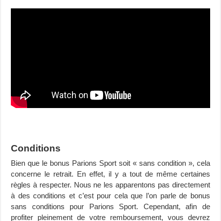
Conditions
Bien que le bonus Parions Sport soit « sans condition », cela
concerne le retrait. En effet, il y a tout de même certaines
règles à respecter. Nous ne les apparentons pas directement
à des conditions et c’est pour cela que l’on parle de bonus
sans conditions pour Parions Sport. Cependant, afin de
profiter pleinement de votre remboursement, vous devrez