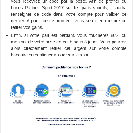
vous recevrez un code par la poste. Afin de profiter du
bonus Parions Sport 2017 sur les paris sportifs, il faudra
renseigner ce code dans votre compte pour valider ce
dernier. A partir de ce moment, vous serez en mesure de
retirer vos gains.
Enfin, si votre pari est perdant, vous toucherez 80% du
montant de votre mise en cash sous 3 jours. Vous pourrez
alors directement retirer cet argent sur votre compte
bancaire ou continuer à jouer sur le sport.