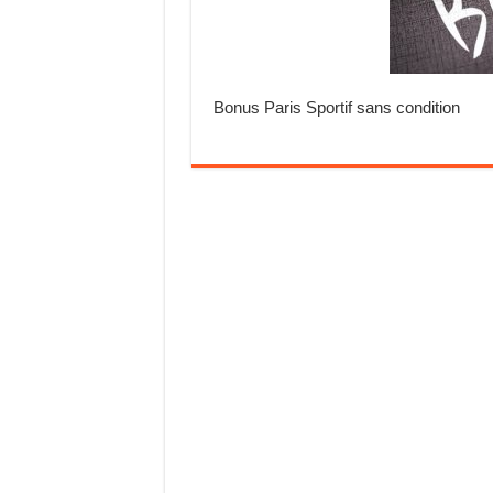
Bonus Paris Sportif sans condition