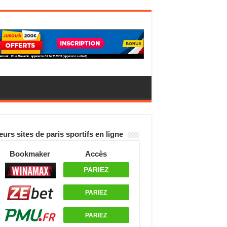
eurs sites de paris sportifs en ligne
Bookmaker
Accès
PARIEZ
PARIEZ
PARIEZ