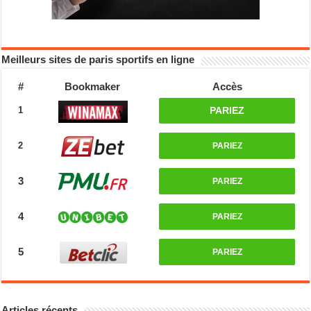
Meilleurs sites de paris sportifs en ligne
#
Bookmaker
Accès
1
PARIEZ
2
PARIEZ
3
PARIEZ
4
PARIEZ
5
PARIEZ
Articles récents