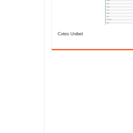
Cotes Unibet