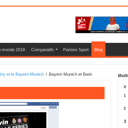
u monde 2018
Comparatifs
Parions Sport
Blog
éry et le Bayern Munich
/
Bayern Munich et Bwin
Meill
#
1
2
3