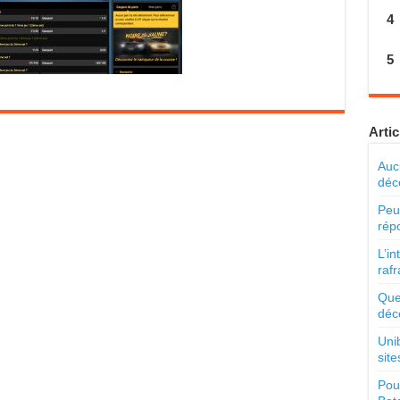
4
5
Artic
Auc
déc
Peu
répo
L’in
rafr
Que
déc
Unib
site
Pour