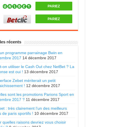
PARIEZ
PARIEZ
les récents
un programme parrainage Bwin en
embre 2017
14 décembre 2017
t-on utiliser le Cash Out chez NetBet ? La
nse est oui !
13 décembre 2017
terface Zebet mériterait un petit
aichissement !
12 décembre 2017
lles sont les promotions Parions Sport en
embre 2017 ?
11 décembre 2017
et : très clairement l’un des meilleurs
s de paris sportifs !
10 décembre 2017
 quelles raisons devriez vous choisir