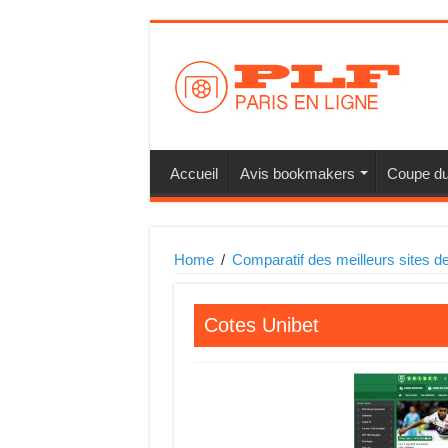
Accueil
Avis bookmakers
Coupe d
Home
/
Comparatif des meilleurs sites de
Cotes Unibet